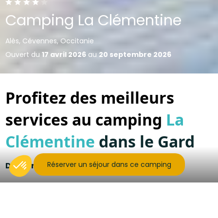
Camping La Clémentine
Alès, Cévennes, Occitanie
Ouvert du
17 avril 2026
au
20 septembre 2026
Profitez des meilleurs
services au camping
La
Clémentine
dans le Gard
Réserver un séjour dans ce camping
Des services et activités de qualité
Nous sommes ravie de vous accueillir dans notre
havre de paix. Situé dans un cadre