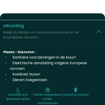
Uitrusting
Bekijk de details van uw accommodatie en de
beschikbare diensten.
Plaats - Diensten :
Sanitaire voorzieningen in de buurt
Elektrische aansluiting volgens Europese
normen
Koelkast huren
Dieren toegestaan
Geschikt voor
Dieren toegestaan
Camping Sunêlia
gehandicapten
onder
voorwaarden