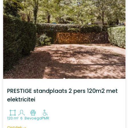
PRESTIGE standplaats 2 pers 120m2 met
elektricitei
120 m²
6
Bevoegd
PMR
Ontdek