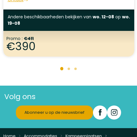
Andere beschikbaarheden bekijken
van
wo. 12-08
op
wo.
19-08
Promo :
€411
€390
Volg ons
Abonneer u op de nieuwsbrief
Home
Accommodaties
Kampeerplaatsen