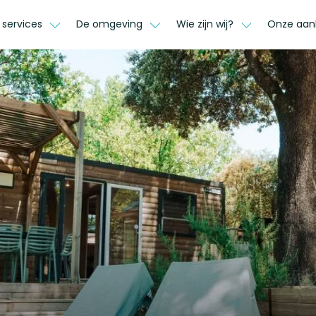
 services
De omgeving
Wie zijn wij?
Onze aan