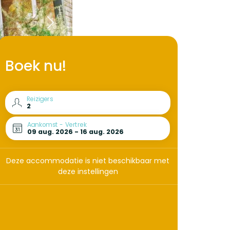
Boek nu!
Reizigers
Aankomst - Vertrek
Deze accommodatie is niet beschikbaar met
deze instellingen