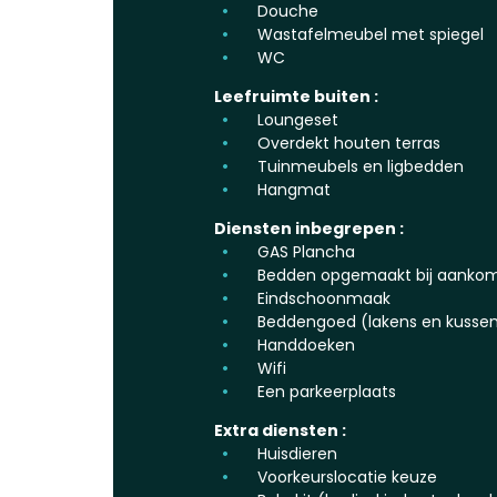
Douche
Wastafelmeubel met spiegel
WC
Leefruimte buiten :
Loungeset
Overdekt houten terras
Tuinmeubels en ligbedden
Hangmat
Diensten inbegrepen :
GAS Plancha
Bedden opgemaakt bij aanko
Eindschoonmaak
Beddengoed (lakens en kussen
Handdoeken
Wifi
Een parkeerplaats
Extra diensten :
Huisdieren
Voorkeurslocatie keuze