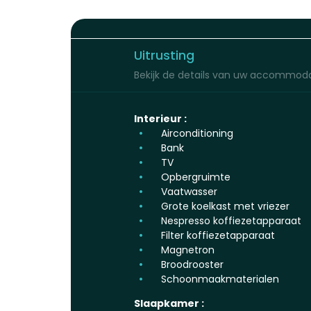
Uitrusting
Bekijk de details van uw accommoda
Interieur :
Airconditioning
Bank
TV
Opbergruimte
Vaatwasser
Grote koelkast met vriezer
Nespresso koffiezetapparaat
Filter koffiezetapparaat
Magnetron
Broodrooster
Schoonmaakmaterialen
Slaapkamer :