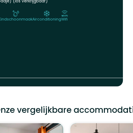
adje) (los verkrijgbaar)
Eindschoonmaak
Airconditioning
Wifi
nze vergelijkbare accommodat