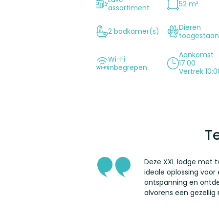
52 m²
assortiment
Dieren
2 badkamer(s)
toegestaa
Aankomst
Wi-Fi
17:00
inbegrepen
Vertrek 10:0
T
Deze XXL lodge met t
ideale oplossing voor
ontspanning en ontdek
alvorens een gezelli