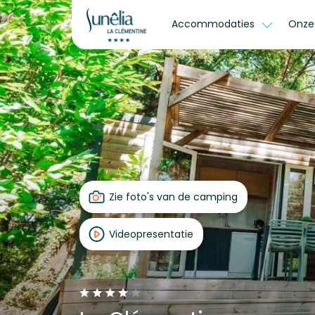
Accommodaties
Onze
Zie foto's van de camping
Videopresentatie