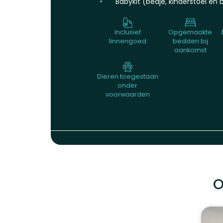
Babykit (bedje, kinderstoel en b
Inclusief
Opgemaakte
linnengoed
bedden bij
aankomst
Dieren toegestaan
onder
voorwaarden
O