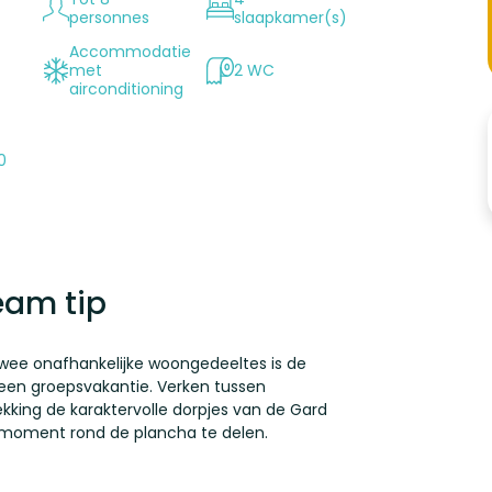
personnes
slaapkamer(s)
Accommodatie
met
2 WC
n
airconditioning
0
eam tip
wee onafhankelijke woongedeeltes is de
 een groepsvakantie. Verken tussen
king de karaktervolle dorpjes van de Gard
g moment rond de plancha te delen.