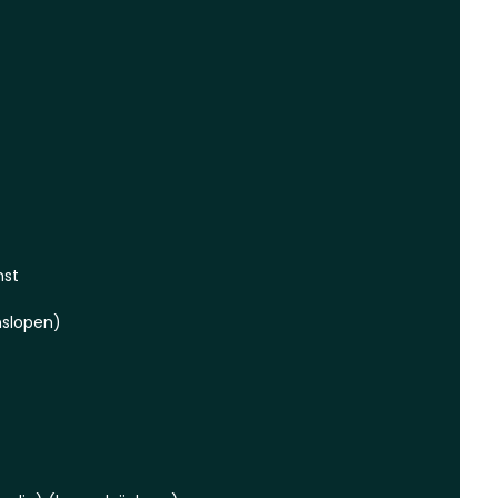
mst
slopen)