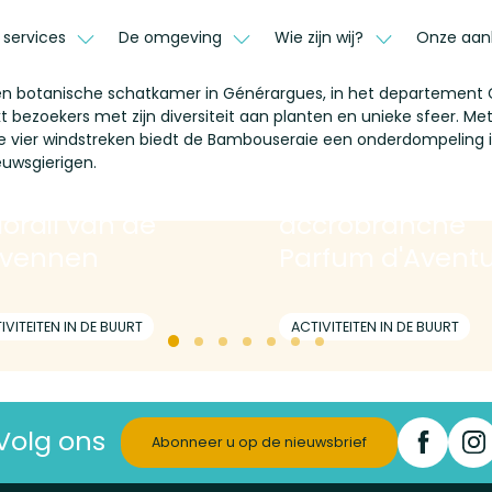
 services
De omgeving
Wie zijn wij?
Onze aan
n botanische schatkamer in Générargues, in het departement 
t
bezoekers
met
zijn
diversiteit
aan
planten
en
unieke
sfeer
.
Met
e vier windstreken biedt de Bambouseraie een onderdompeling i
euwsgierigen.
lorail van de
accrobranche
vennen
Parfum d'Avent
IVITEITEN IN DE BUURT
ACTIVITEITEN IN DE BUURT
Volg ons
Abonneer u op de nieuwsbrief