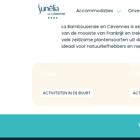
Accommodaties
Onze
La Bambouseraie en Cévennes is ee
van
de
mooiste
van
Frankrijk
en
trek
vele zeldzame plantensoorten uit d
ideaal voor natuurliefhebbers en ni
Vé
Uzès
Ce
ACTIVITEITEN IN DE BUURT
ACT