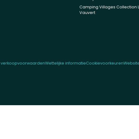
Camping Villages Collection 
Vauvert
 verkoopvoorwaarden
Wettelijke informatie
Cookievoorkeuren
Website