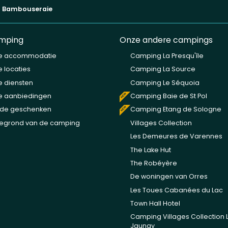
 Bambouseraie
mping
Onze andere campings
e accommodatie
Camping La Presqu'île
 locaties
Camping La Source
 diensten
Camping Le Séquoia
e aanbiedingen
Camping Baie de St Pol
de geschenken
Camping Etang de Sologne
tegrond van de camping
Villages Collection
Les Demeures de Varennes
The Lake Hut
The Robéyère
De woningen van Orres
Les Toues Cabanées du Lac
Town Hall Hotel
Camping Villages Collection 
Jaunay