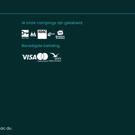
Al onze campings zijn gelabeld
La G
Beveiligde betaling
Lac du