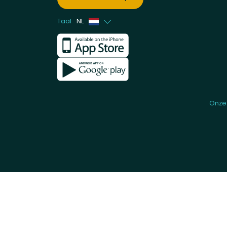
Taal
NL
Frans
Engels
Onze