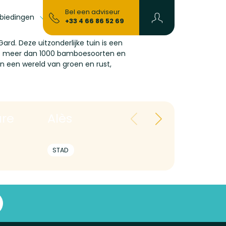
Bel een adviseur
biedingen
Cadeaubonnen
+33 4 66 86 52 69
Gard.
Deze
uitzonderlijke
tuin
is
een
 meer dan 1000 bamboesoorten en
n een wereld van groen en rust,
ure
Alès
STAD
ACTIVITE
DORPEN