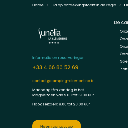
Home
Ga op ontdekkingstocht in de regio
La
De ca
Onz
Onze
Onze
Onz
Informatie en reserveringen
Goe
+33 4 66 86 52 69
Plat
contact@camping-clementine.fr
Maandag t/m zondag in het
laagseizoen van 9.00 tot 19.00 uur
Hoogseizoen: 8.00 tot 20.00 uur
Neem contact op